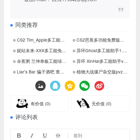
同类推荐
CS2 Tim_Apple多工能免费版助手下载，中文版
CS2芭蕉多功能免费版助手下载 更新置顶
妮站未来-XXX多工能免费版助手下载
异环Ghost多工能助手1.0.20国际服下载
伞蕉粥 兰坤单板工能绿化版下载
异环 XinHai多工能助手v1.0.8 更新置顶
Liar's Bar 骗子酒吧 查牌改牌多功能助手v2下载
植物大战僵尸杂交版pvzHE_v3.5 很好玩的魔改推荐
有价值
(0)
无价值
(0)
评论列表




签到