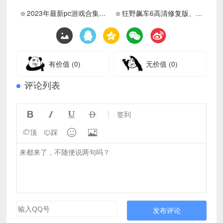
2023年最新pc游戏合集excel文档版
狂野飙车6高清修复版、高帧高特效、安卓11-14
有价值
(0)
无价值
(0)
评论列表




签到


顶
踩
发布评论