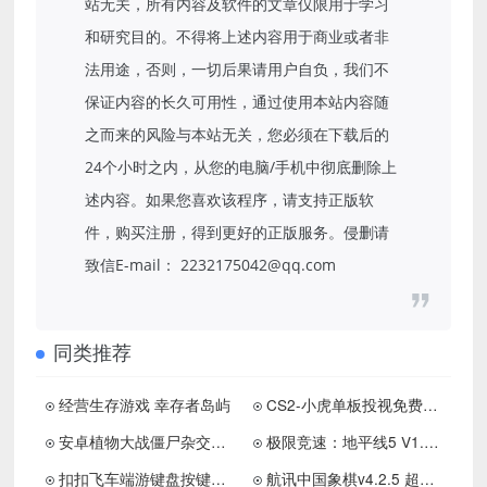
站无关，所有内容及软件的文章仅限用于学习
和研究目的。不得将上述内容用于商业或者非
法用途，否则，一切后果请用户自负，我们不
保证内容的长久可用性，通过使用本站内容随
之而来的风险与本站无关，您必须在下载后的
24个小时之内，从您的电脑/手机中彻底删除上
述内容。如果您喜欢该程序，请支持正版软
件，购买注册，得到更好的正版服务。侵删请
致信E-mail： 2232175042@qq.com
同类推荐
经营生存游戏 幸存者岛屿
CS2-小虎单板投视免费版助手v4.21下载
安卓植物大战僵尸杂交版 v0.12
极限竞速：地平线5 V1.632.634.0+V1.632.634.0 Off/Online Fix V8联机补丁
扣扣飞车端游键盘按键实时显示工具
航讯中国象棋v4.2.5 超多残局棋谱书籍