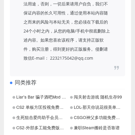
法用途，否则，一切后果请用户自负，我们不
保证内容的长久可用性，通过使用本站内容随
之而来的风险与本站无关，您必须在下载后的
24个小时之内，从您的电脑/手机中彻底删除上
述内容。如果您喜欢该程序，请支持正版软
件，购买注册，得到更好的正版服务。侵删请
致信E-mail： 2232175042@qq.com
同类推荐
Liar's Bar 骗子酒吧Mod 头部伸缩/随意移动/疯狂
闯关射击游戏 随机生存99
CS2 单板方匡投视免费版助手V1.5下载 更新置顶
LOL-那天你说花很美单板走坎助手下载
生死狙击爱尚助手会员绿化版19.3下载 更新置顶
CSGO神父多功能免费版v9.7下载 更新置顶
CS2-外部多工能免费版助手工具下载
兼职Steam搬砖是否靠谱