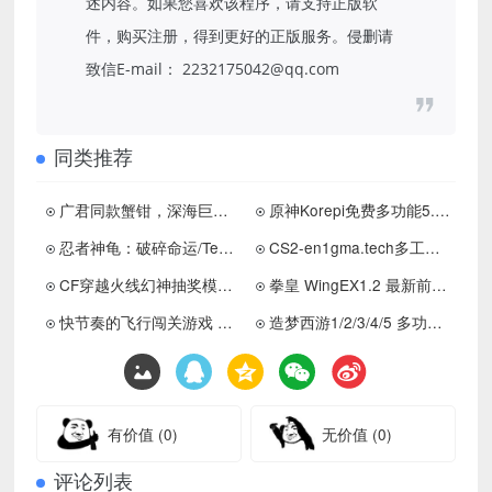
述内容。如果您喜欢该程序，请支持正版软
件，购买注册，得到更好的正版服务。侵删请
致信E-mail： 2232175042@qq.com
同类推荐
广君同款蟹钳，深海巨钳刀距rez，菜就多练！
原神Korepi免费多功能5.0绿化版0.4.3下载 更新置顶
忍者神龟：破碎命运/Teenage Mutant Ninja
CS2-en1gma.tech多工能助手绿化版下载
CF穿越火线幻神抽奖模拟器本地单机版（隼击长空幻灭神威）
拳皇 WingEX1.2 最新前瞻版分享-经典怀旧游戏
快节奏的飞行闯关游戏 天空风笛
造梦西游1/2/3/4/5 多功能免费修改器 v0204
有价值
(0)
无价值
(0)
评论列表