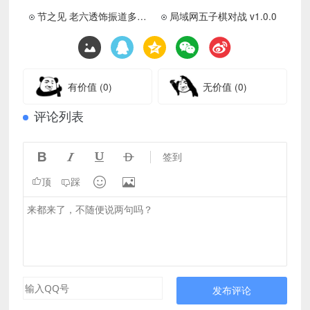
节之见 老六透饰振道多功能免费版助手下载
局域网五子棋对战 v1.0.0
有价值
(0)
无价值
(0)
评论列表




签到


顶
踩
发布评论