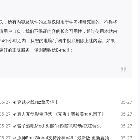
关，所有内容及软件的文章仅限用于学习和研究目的。不得将
请用户自负，我们不保证内容的长久可用性，通过使用本站内
24个小时之内，从您的电脑/手机中彻底删除上述内容。如果
好的正版服务。侵删请致信E-mail：
05-27
穿越火线rez擎天轻击
05-27
05-27
真人互动影像游戏 《完蛋！我被美女包围了》
05-27
05-27
骗子酒吧Mod 头部伸缩/随意移动/疯狂转头
05-27
05-27
原神EpicGlobal支持原神V46-1最新版 更新置顶
05-27