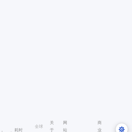
关
网
商
全球
处，
耗时
于
站
业