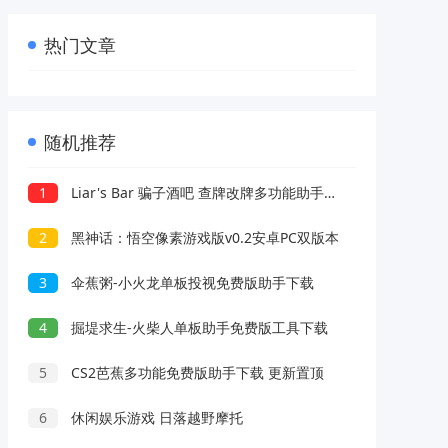
热门文章
随机推荐
1
Liar's Bar 骗子酒吧 查牌改牌多功能助手v2下载
2
黑神话：悟空像素游戏版v0.2安卓PC双版本
3
伞蕉粥-小火龙单板投视免费版助手下载
4
掘堤求生-火柴人单板助手免费版工具下载
5
CS2芭蕉多功能免费版助手下载 更新置顶
6
休闲娱乐游戏 日落越野摩托