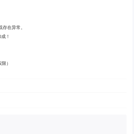
用或存在异常。
加成！
员权限）