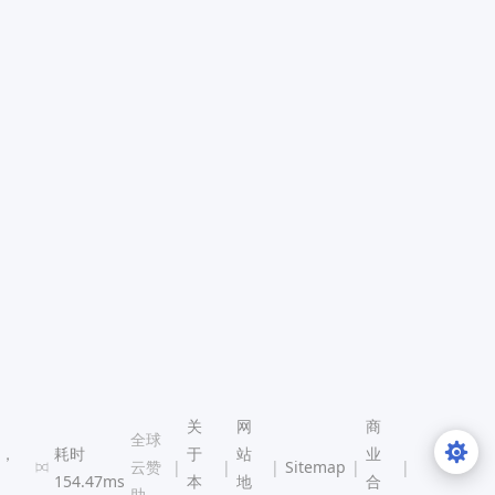
关
网
商
全球
处，
耗时
于
站
业
云赞
|
|
|
Sitemap
|
|
154.47ms
本
地
合
助