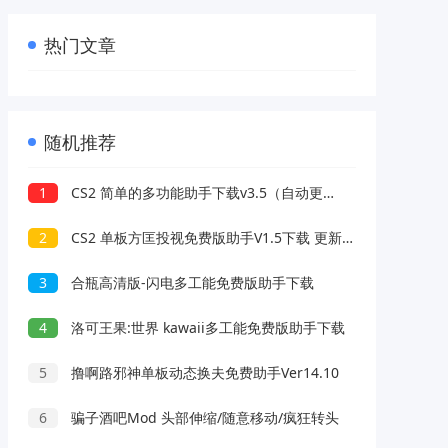
热门文章
随机推荐
1
CS2 简单的多功能助手下载v3.5（自动更新偏移）
2
CS2 单板方匡投视免费版助手V1.5下载 更新置顶
3
合瓶高清版-闪电多工能免费版助手下载
4
洛可王果:世界 kawaii多工能免费版助手下载
5
撸啊路邪神单板动态换夫免费助手Ver14.10
6
骗子酒吧Mod 头部伸缩/随意移动/疯狂转头