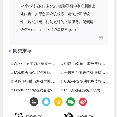
24个小时之内，从您的电脑/手机中彻底删除上
述内容。如果您喜欢该程序，请支持正版软
件，购买注册，得到更好的正版服务。侵删请
致信E-mail： 2232175042@qq.com
同类推荐
Apex无后坐力压枪助手下载
CS2-EVO多工能免费版助手v3.4下载 更新置顶
LOL拳头动态全特效换肤V25.19下载 更新置顶
手机格斗闯关游戏 狂徒巷战
动感飞行射击游戏 雷电出击
CS2-要饭多功能免费版助手下载
OpenSpeedy游戏变速v1.7.6绿色版
LOL无限视距换夫小助手15.7.1国服版下载 更新置顶
有价值
(0)
无价值
(0)