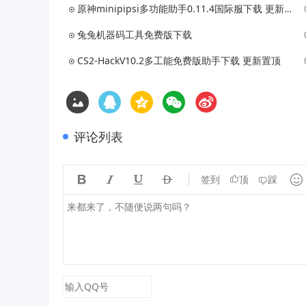
原神minipipsi多功能助手0.11.4国际服下载 更新置顶
兔兔机器码工具免费版下载
CS2-HackV10.2多工能免费版助手下载 更新置顶
评论列表





签到
顶
踩