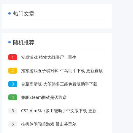
热门文章
随机推荐
1
安卓游戏 植物大战僵尸：重生
2
扣扣游戏五子棋对弈-牛马助手下载 更新置顶
3
合瓶高清版-大笨熊多工能免费版助手下载
4
兼职Steam搬砖是否靠谱
5
CS2 AimStar多工能助手中文版下载 更新置顶
6
挂机休闲闯关游戏 暴走芬里尔