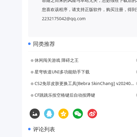
容随之而来的风险与本站无关，您必须在下载后的
您喜欢该程序，请支持正版软件，购买注册，得到更
2232175042@qq.com
同类推荐
休闲闯关游戏 障碍之王
星穹铁道UNI多功能助手下载
CS2免菲皮肤更换工具[Bebra SkinChang] v20240126
CF跳跳乐按空格键后自动按蹲键
评论列表