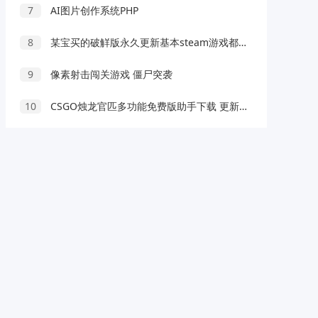
7
AI图片创作系统PHP
8
某宝买的破觧版永久更新基本steam游戏都能开g，比风灵月影都多
9
像素射击闯关游戏 僵尸突袭
10
CSGO烛龙官匹多功能免费版助手下载 更新置顶