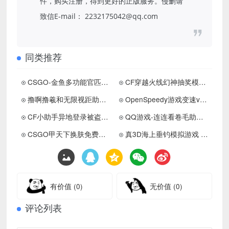
件，购买注册，得到更好的正版服务。侵删请
致信E-mail： 2232175042@qq.com
同类推荐
CSGO-金鱼多功能官匹助手下载 更新置顶
CF穿越火线幻神抽奖模拟器本地单机版（隼击长空幻灭神威）
撸啊撸羲和无限视距助手下载 更新置顶
OpenSpeedy游戏变速v1.7.6绿色版
CF小助手异地登录被盗模型软件绿化版6月最新下载
QQ游戏-连连看卷毛助手v12.7下载 更新置顶
CSGO甲天下换肤免费版助手下载
真3D海上垂钓模拟游戏 钓鱼达人
有价值
(0)
无价值
(0)
评论列表