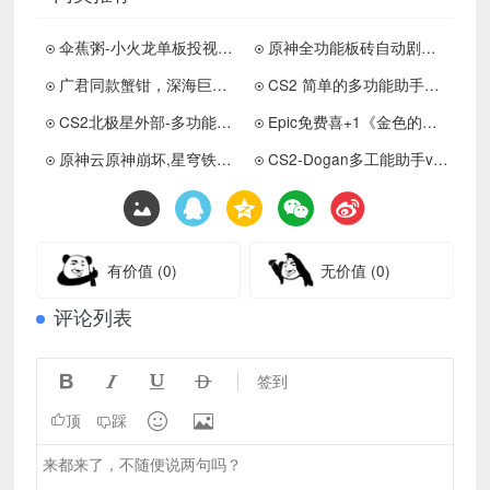
伞蕉粥-小火龙单板投视免费版助手下载
原神全功能板砖自动剧情技能增幅助手下载
广君同款蟹钳，深海巨钳刀距rez，菜就多练！
CS2 简单的多功能助手下载v3.5（自动更新偏移）
CS2北极星外部-多功能免费版助手下载，可直播
Epic免费喜+1《金色的光芒》
原神云原神崩坏,星穹铁道多账号快速切换工具
CS2-Dogan多工能助手v1.1.2.3版下载
有价值
(0)
无价值
(0)
评论列表




签到


顶
踩