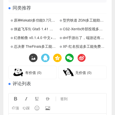
同类推荐
原神Kekabi多功能3.7只支持国际服 更新置顶
型穷铁道 ZGN多工能助手V1.5免费版下载
侠盗飞车5| Gta5 1.41 国风整合 183位超级英雄600辆豪车内置4种修改器
CS2-Xentix外部投视多工能免费版助手下载
幻兽帕鲁 v0.1.4.0 中文+升级补丁+单机+联机+免安装+解压即玩
dnf手游出了，端游还有人玩吗
总决赛 TheFinals多工能助手免费版下载
XF-红名投追多工能免费版公益下载
有价值
(0)
无价值
(0)
评论列表




签到


顶
踩