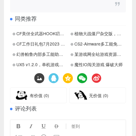
同类推荐
CF美伢全武器HOOK叨距免费版工具下载
植物大战僵尸杂交版，融合版，射击版合集
CF工作日礼包7月2023 领黄金QBZ95A 破天灵蛇等
CS2-Aimware多工能免费版助手中文版下载
幻兽帕鲁内部多工能助手，支持多平台
某游戏网全站游戏资源流出1000+，需要速存
UX5 v1.2.0，单机游戏盒子下载！20M不限速！
魔性IO闯关游戏 爆破大师
有价值
(0)
无价值
(0)
评论列表




签到