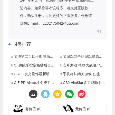
24个小时之内，从您的电脑/手机中彻底删除上
述内容。如果您喜欢该程序，请支持正版软
件，购买注册，得到更好的正版服务。侵删请
致信E-mail： 2232175042@qq.com
同类推荐
某博第二百四十四届局部大赛
某游戏网全站游戏资源流出1000+，需要速存
CF跳跳乐按空格键后自动按蹲键
安卓游戏 植物大战僵尸：重生
CSGO发光投饰最新助手 更新置顶
手机格斗闯关游戏 狂徒巷战
C.F-PD Aim单板免费工具下载
CS2 AimStar多工能助手中文版下载 更新置顶
有价值
(0)
无价值
(0)