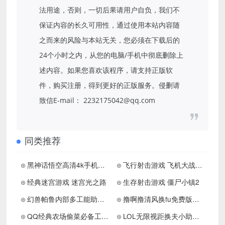
法用途，否则，一切后果请用户自负，我们不
保证内容的长久可用性，通过使用本站内容随
之而来的风险与本站无关，您必须在下载后的
24个小时之内，从您的电脑/手机中彻底删除上
述内容。如果您喜欢该程序，请支持正版软
件，购买注册，得到更好的正版服务。侵删请
致信E-mail： 2232175042@qq.com
同类推荐
黑神话悟空高清4k手机电脑壁纸下载
飞行射击游戏 飞机大战25号
经典迷宫游戏 迷宫光之路
生存射击游戏 僵尸小镇2
幻兽帕鲁内部多工能助手，支持多平台
撸啊撸清风换fu免费版工具下载26.5
QQ经典农场偷菜必备工具 - 批量算时间 / 多好友管理 / 手机电脑通用
LOL无限视距换夫小助手15.7.1国服版下载 更新置顶