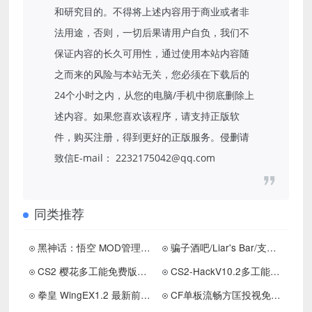
和研究目的。不得将上述内容用于商业或者非
法用途，否则，一切后果请用户自负，我们不
保证内容的长久可用性，通过使用本站内容随
之而来的风险与本站无关，您必须在下载后的
24个小时之内，从您的电脑/手机中彻底删除上
述内容。如果您喜欢该程序，请支持正版软
件，购买注册，得到更好的正版服务。侵删请
致信E-mail： 2232175042@qq.com
同类推荐
黑神话：悟空 MOD管理器V4.6 一键安装无需手动（大量MOD）
骗子酒吧/Liar's Bar/支持网络联机/休闲益智
CS2 樱花多工能免费版助手工具下载 更新置顶
CS2-HackV10.2多工能免费版助手下载 更新置顶
拳皇 WingEX1.2 最新前瞻版分享-经典怀旧游戏
CF单板流畅方匡投视免费助手v10.19下载 更新置顶