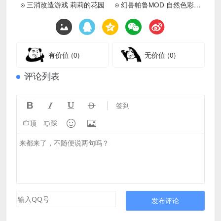
三消改造游戏 莉莉的花园
幻兽帕鲁MOD 自然色彩视觉效果,游戏颜色看起来更自然,更接近现实生活
有价值
(0)
无价值
(0)
评论列表




签到


顶
踩
发布评论