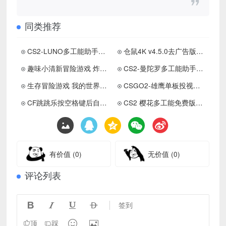
同类推荐
CS2-LUNO多工能助手免费版v10.6下载 更新置顶
仓鼠4K v4.5.0去广告版（高清影视一网打尽） 更新置顶
趣味小清新冒险游戏 炸弹谜题
CS2-曼陀罗多工能助手免费版v10.2下载 更新置顶
生存冒险游戏 我的世界僵尸生存
CSGO2-雄鹰单板投视免费助手下载 更新置顶
CF跳跳乐按空格键后自动按蹲键
CS2 樱花多工能免费版助手工具下载 更新置顶
有价值
(0)
无价值
(0)
评论列表




签到


顶
踩