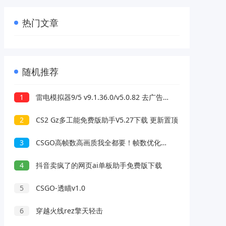
热门文章
随机推荐
1
雷电模拟器9/5 v9.1.36.0/v5.0.82 去广告绿色纯净版
2
CS2 Gz多工能免费版助手V5.27下载 更新置顶
3
CSGO高帧数高画质我全都要！帧数优化教程
4
抖音卖疯了的网页ai单板助手免费版下载
5
CSGO-透瞄v1.0
6
穿越火线rez擎天轻击