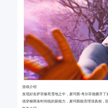
游戏介绍
发现好友萨菲惨死雪地之中，麦珂茜·考尔菲德撕开了
借穿梭两条时间线的新能力，麦珂茜能否理清真相，