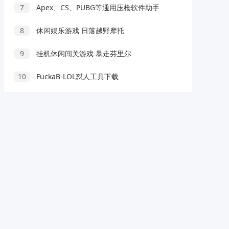
7
Apex、CS、PUBG等通用压枪软件助手
8
休闲娱乐游戏 日落越野摩托
9
挂机休闲闯关游戏 暴走芬里尔
10
FuckaB-LOL怼人工具下载