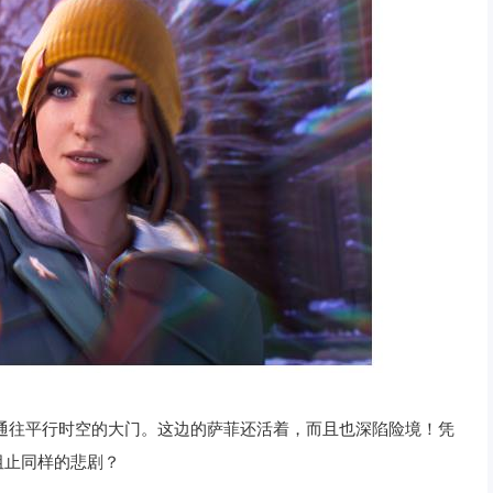
通往平行时空的大门。这边的萨菲还活着，而且也深陷险境！凭
阻止同样的悲剧？