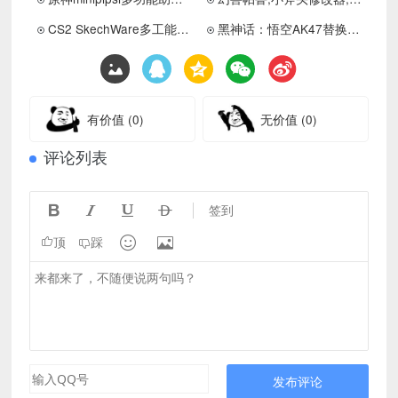
CS2 SkechWare多工能助手免费版v1.1下载
黑神话：悟空AK47替换金箍棒MOD
有价值
(0)
无价值
(0)
评论列表




签到


顶
踩
发布评论