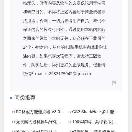
站无关，所有内容及软件的文章仅限用于学习
和研究目的。不得将上述内容用于商业或者非
法用途，否则，一切后果请用户自负，我们不
保证内容的长久可用性，通过使用本站内容随
之而来的风险与本站无关，您必须在下载后的
24个小时之内，从您的电脑/手机中彻底删除上
述内容。如果您喜欢该程序，请支持正版软
件，购买注册，得到更好的正版服务。侵删请
致信E-mail： 2232175042@qq.com
同类推荐
PC林熙万能连点器 V3.0（宏）
CS2 SharkHack多工能免费版助手下载
无畏契约过机器码绿化版工具下载
100%解码工具绿化版(可解其他游戏).【需重装】
原神minipipsi多功能助手0.11.4国际服下载 更新置顶
幻兽帕鲁,小斧头修改器,直接修改帕鲁技能和被动