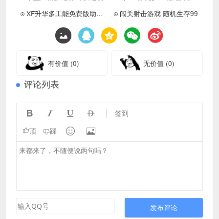
XF升华多工能免费版助手工具下载 更新置顶
闯关射击游戏 随机生存99
有价值
(0)
无价值
(0)
评论列表




签到


顶
踩
发布评论