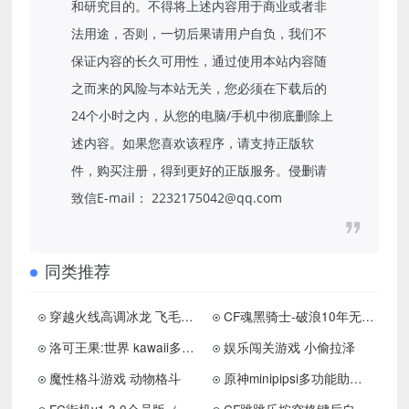
和研究目的。不得将上述内容用于商业或者非
法用途，否则，一切后果请用户自负，我们不
保证内容的长久可用性，通过使用本站内容随
之而来的风险与本站无关，您必须在下载后的
24个小时之内，从您的电脑/手机中彻底删除上
述内容。如果您喜欢该程序，请支持正版软
件，购买注册，得到更好的正版服务。侵删请
致信E-mail： 2232175042@qq.com
同类推荐
穿越火线高调冰龙 飞毛腿破天灵蛇
CF魂黑骑士-破浪10年无后+换肤rez
洛可王果:世界 kawaii多工能免费版助手下载
娱乐闯关游戏 小偷拉泽
魔性格斗游戏 动物格斗
原神minipipsi多功能助手0.11.4国际服下载 更新置顶
FC街机v1.3.0会员版（超多游戏全部免费直接畅玩）
CF跳跳乐按空格键后自动按蹲键