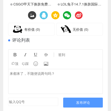
CSGO甲天下换肤免费版助手下载
LOL兔子14.7.1换肤国际服版下载 更新置顶
有价值
(0)
无价值
(0)
评论列表




签到


顶
踩
发布评论