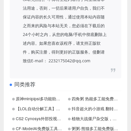
法用途，否则，一切后果请用户自负，我们不
保证内容的长久可用性，通过使用本站内容随
之而来的风险与本站无关，您必须在下载后的
24个小时之内，从您的电脑/手机中彻底删除上
述内容。如果您喜欢该程序，请支持正版软
件，购买注册，得到更好的正版服务。侵删请
致信E-mail： 2232175042@qq.com
同类推荐
原神minipipsi多功能助手0.11.4国际服下载 更新置顶
四角粥 热能多工能免费版助手下载 更新置顶
【LOL自动分解工具】可分解英雄 皮肤 永恒星碑等等所有
抖音超火的小游戏 翻转的瓶子
CS2 Cynosys外部投视扳几助手v1.23下载
植物大战僵尸杂交版，超级好玩。可以摸鱼
CF-ModelAI免费版工具V3.2下载
粥粥-熊猫多工能免费版助手下载 更新置顶