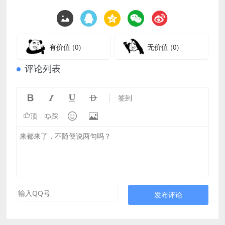
有价值
(0)
无价值
(0)
评论列表




签到


顶
踩
发布评论